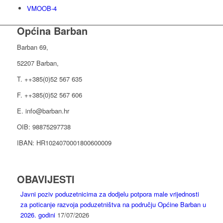
VMOOB-4
Općina Barban
Barban 69,
52207 Barban,
T. ++385(0)52 567 635
F. ++385(0)52 567 606
E. info@barban.hr
OIB: 98875297738
IBAN: HR1024070001800600009
OBAVIJESTI
Javni poziv poduzetnicima za dodjelu potpora male vrijednosti
za poticanje razvoja poduzetništva na području Općine Barban u
2026. godini
17/07/2026