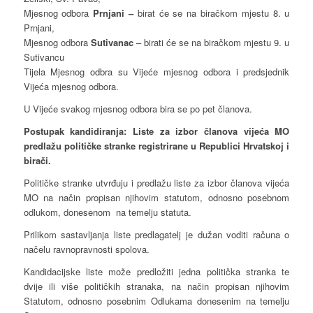
Mjesnog odbora
Prnjani –
birat će se na biračkom mjestu 8. u
Prnjani,
Mjesnog odbora
Sutivanac
– birati će se na biračkom mjestu 9. u
Sutivancu
Tijela Mjesnog odbra su Vijeće mjesnog odbora i predsjednik
Vijeća mjesnog odbora.
U Vijeće svakog mjesnog odbora bira se po pet članova.
Postupak kandidiranja:
Liste za izbor članova vijeća MO
predlažu političke stranke registrirane u Republici Hrvatskoj i
birači.
Političke stranke utvrđuju i predlažu liste za izbor članova vijeća
MO na način propisan njihovim statutom, odnosno posebnom
odlukom, donesenom na temelju statuta.
Prilikom sastavljanja liste predlagatelj je dužan voditi računa o
načelu ravnopravnosti spolova.
Kandidacijske liste može predložiti jedna politička stranka te
dvije ili više političkih stranaka, na način propisan njihovim
Statutom, odnosno posebnim Odlukama donesenim na temelju