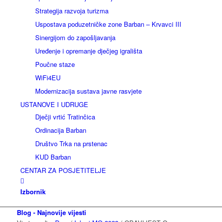
Strategija razvoja turizma
Uspostava poduzetničke zone Barban – Krvavci III
Sinergijom do zapošljavanja
Uređenje i opremanje dječjeg igrališta
Poučne staze
WiFi4EU
Modernizacija sustava javne rasvjete
USTANOVE I UDRUGE
Dječji vrtić Tratinčica
Ordinacija Barban
Društvo Trka na prstenac
KUD Barban
CENTAR ZA POSJETITELJE
Izbornik
Blog - Najnovije vijesti