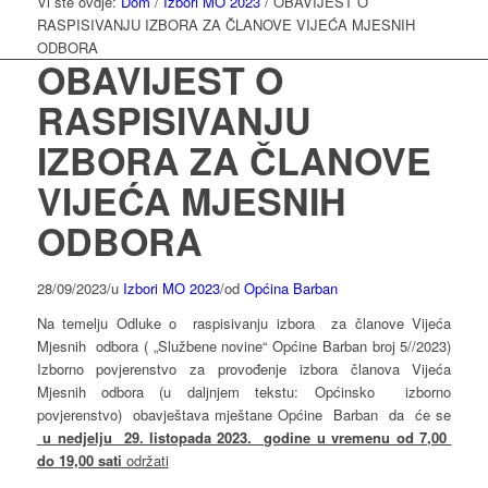
Vi ste ovdje:
Dom
/
Izbori MO 2023
/
OBAVIJEST O
RASPISIVANJU IZBORA ZA ČLANOVE VIJEĆA MJESNIH
ODBORA
OBAVIJEST O
RASPISIVANJU
IZBORA ZA ČLANOVE
VIJEĆA MJESNIH
ODBORA
28/09/2023
/
u
Izbori MO 2023
/
od
Općina Barban
Na temelju Odluke o raspisivanju izbora za članove Vijeća
Mjesnih odbora ( „Službene novine“ Općine Barban broj 5//2023)
Izborno povjerenstvo za provođenje izbora članova Vijeća
Mjesnih odbora (u daljnjem tekstu: Općinsko izborno
povjerenstvo) obavještava mještane Općine Barban da će se
u nedjelju 29. listopada 2023. godine u vremenu od 7,00
do 19,00 sati
održati