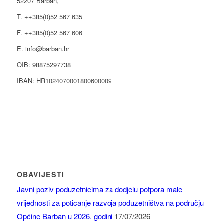
52207 Barban,
T. ++385(0)52 567 635
F. ++385(0)52 567 606
E. info@barban.hr
OIB: 98875297738
IBAN: HR1024070001800600009
OBAVIJESTI
Javni poziv poduzetnicima za dodjelu potpora male
vrijednosti za poticanje razvoja poduzetništva na području
Općine Barban u 2026. godini
17/07/2026