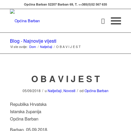
Općina Barban 52207 Barban 69, T. ++385(0)52 567 635
Blog - Najnovije vijesti
Vi ste ovdje:
Dom
/
Natječaji
/
O B A V I J E S T
O B A V I J E S T
/
/
05/09/2018
u
Natječaji
,
Novosti
od
Općina Barban
Republika Hrvatska
Istarska županija
Općina Barban
Barban, 05.09.2018.