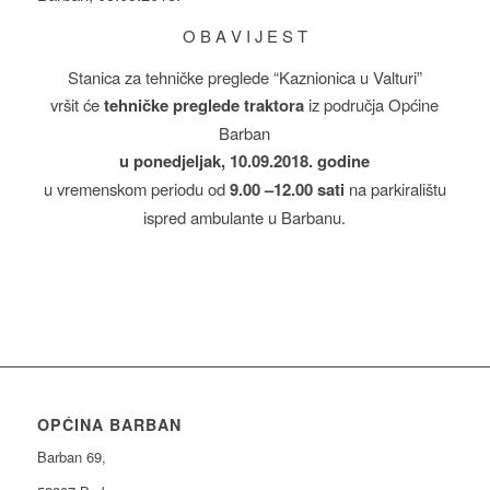
O B A V I J E S T
Stanica za tehničke preglede “Kaznionica u Valturi”
vršit će
tehničke preglede traktora
iz područja Općine
Barban
u ponedjeljak, 10.09.2018. godine
u vremenskom periodu od
9.00 –12.00 sati
na parkiralištu
ispred ambulante u Barbanu.
OPĆINA BARBAN
Barban 69,