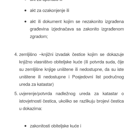
akt za ozakonjenje ili
akt ili dokument kojim se nezakonito izgrađena
građevina izjednačava sa zakonito izgrađenom
zgradom;
zemljišno –knjižni izvadak čestice kojim se dokazuje
knjižno vlasništvo obiteljske kuće (ili potvrda suda, čije
su zemljišne knjige uništene ili nedostupne, da su iste
uništene ili nedostupne i Posjedovni list područnog
ureda za katastar)
uvjerenje/potvrda nadležnog ureda za katastar o
istovjetnosti čestica, ukoliko se razlikuju brojevi čestica
u dokazima:
zakonitosti obiteljske kuće i