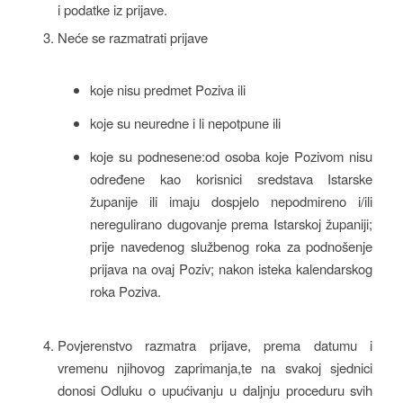
i podatke iz prijave.
Neće se razmatrati prijave
koje nisu predmet Poziva ili
koje su neuredne i li nepotpune ili
koje su podnesene:od osoba koje Pozivom nisu
određene kao korisnici sredstava Istarske
županije ili imaju dospjelo nepodmireno i/ili
neregulirano dugovanje prema Istarskoj županiji;
prije navedenog službenog roka za podnošenje
prijava na ovaj Poziv; nakon isteka kalendarskog
roka Poziva.
Povjerenstvo razmatra prijave, prema datumu i
vremenu njihovog zaprimanja,te na svakoj sjednici
donosi Odluku o upućivanju u daljnju proceduru svih