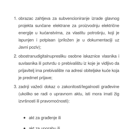
obrazac zahtjeva za subvencioniranje izrade glavnog
projekta sunčane elektrane za proizvodnju električne
energije u kućanstvima, za vlastitu potrošnju, koji je
ispunjen i potpisan (priložen je u dokumentaciji uz
Javni poziv);
obostranudigitalnupresliku osobne iskaznice vlasnika i
suvlasnika ili potvrdu o prebivalištu iz koje je vidljivo da
prijavitelj ima prebivalište na adresi obiteljske kuće koja
je predmet prijave;
zadnji važeći dokaz o zakonitosti/legalnosti građevine
(ukoliko se radi o upravnom aktu, isti mora imati žig
izvršnosti ili pravomoćnosti):
akt za građenje ili
akt za uporabu ili