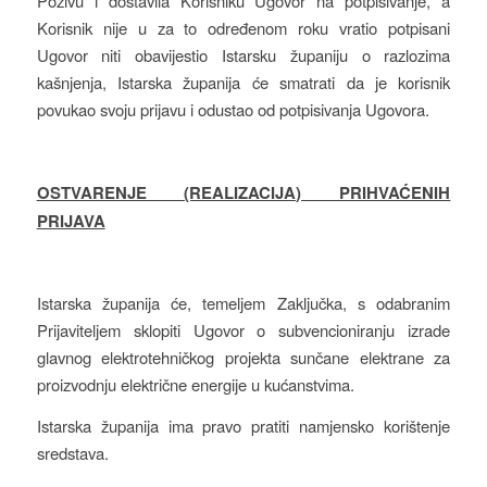
Pozivu i dostavila Korisniku Ugovor na potpisivanje, a
Korisnik nije u za to određenom roku vratio potpisani
Ugovor niti obavijestio Istarsku županiju o razlozima
kašnjenja, Istarska županija će smatrati da je korisnik
povukao svoju prijavu i odustao od potpisivanja Ugovora.
OSTVARENJE (REALIZACIJA) PRIHVAĆENIH
PRIJAVA
Istarska županija će, temeljem Zaključka, s odabranim
Prijaviteljem sklopiti Ugovor o subvencioniranju izrade
glavnog elektrotehničkog projekta sunčane elektrane za
proizvodnju električne energije u kućanstvima.
Istarska županija ima pravo pratiti namjensko korištenje
sredstava.