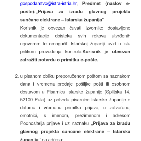
gospodarstvo@istra-istria.hr
,
Predmet (naslov e-
pošte):„Prijava za izradu glavnog projekta
sunčane elektrane – Istarska županija“
Korisnik je obvezan čuvati izvornike dostavljene
dokumentacije doisteka svih rokova utvrđenih
ugovorom te omogućiti Istarskoj županiji uvid u istu
prilikom provođenja kontrole.
Korisnik je obvezan
zatražiti potvrdu o primitku e-pošte.
u pisanom obliku preporučenom poštom sa naznakom
dana i vremena predaje pošiljke pošti ili osobnom
dostavom u Pisarnicu Istarske županije (Splitska 14,
52100 Pula) uz potvrdu pisarnice Istarske županije o
datumu i vremenu primitka prijave, u zatvorenoj
omotnici, s imenom, prezimenom i adresom
Podnositelja prijave i uz naznaku
„Prijava za izradu
glavnog projekta sunčane elektrane – Istarska
županija“
na adresu: