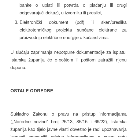
banke o uplati ili potvrda o plaćanju ili drugi
odgovarajući dokaz), u izvorniku ili preslici,
Elektronički dokument (pdf) ili sken/preslika
elektrotehničkog projekta sunčane elektrane za
proizvodnju električne energije u kućanstvima.
U slučaju zaprimanja nepotpune dokumentacije za isplatu,
Istarska županija će e-poštom ili poštom zatražiti njenu
dopunu.
OSTALE ODREDBE
Sukladno Zakonu o pravu na pristup informacijama
(„Narodne novine“ broj 25/13, 85/15 i 69/22), Istarska
županija kao tijelo javne vlasti obvezno je radi upoznavanja
javnosti omogućiti pristup informacijama o svom radu