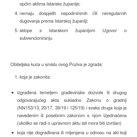
općim aktima Istarske županije;
nemaju dospjelih nepodmirenih i/ili neregularnih
dugovanja prema Istarskoj županiji;
sklope s Istarskom županijom Ugovor o
subvencioniranju
Obiteljska kuća u smislu ovog Poziva je zgrada:
koja je zakonita:
izgrađena temeljem građevinske dozvole ili drugog
odgovarajućeg akta sukladno Zakonu o gradnji
(NN153/13, 20/17, 39/19 i 125/19) i svaka druga koja je
navedenim ili posebnim zakonom s njom izjednačena
(ukoliko se radi o upravnom aktu isti mora biti izvršan)
koja nije dograđivana ili mijenjana u odnosu na akt koji