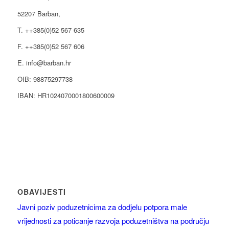
52207 Barban,
T. ++385(0)52 567 635
F. ++385(0)52 567 606
E. info@barban.hr
OIB: 98875297738
IBAN: HR1024070001800600009
OBAVIJESTI
Javni poziv poduzetnicima za dodjelu potpora male
vrijednosti za poticanje razvoja poduzetništva na području