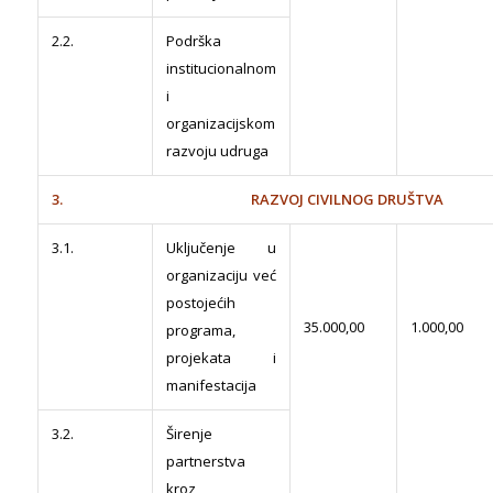
2.2.
Podrška
institucionalnom
i
organizacijskom
razvoju udruga
3. RAZVOJ CIVILNOG DRUŠTVA
3.1.
Uključenje u
organizaciju već
postojećih
35.000,00
1.000,00
programa,
projekata i
manifestacija
3.2.
Širenje
partnerstva
kroz