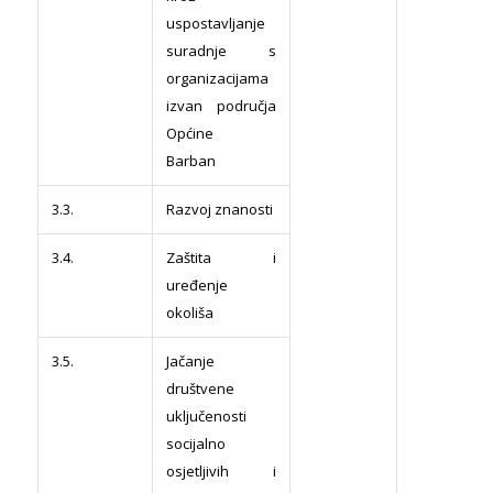
uspostavljanje
suradnje s
organizacijama
izvan područja
Općine
Barban
3.3.
Razvoj znanosti
3.4.
Zaštita i
uređenje
okoliša
3.5.
Jačanje
društvene
uključenosti
socijalno
osjetljivih i