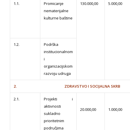
1.1.
Promicanje
130.000,00
5.000,00
nematerijalne
kulturne baštine
1.2.
Podrška
institucionalnom
i
organizacijskom
razvoju udruga
2. ZDRAVSTVO I SOCIJALNA SKRB
2.1.
Projekti i
aktivnosti
20.000,00
1.000,00
sukladno
prioritetnim
područjima