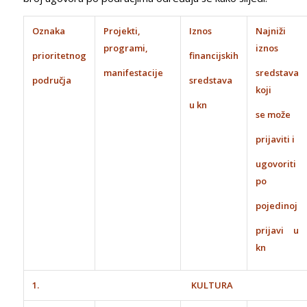
Oznaka
Projekti,
Iznos
Najniži
programi,
iznos
prioritetnog
financijskih
manifestacije
sredstava
područja
sredstava
koji
u kn
se može
prijaviti i
ugovoriti
po
pojedinoj
prijavi u
kn
1. KULTURA