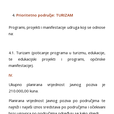
Prioritetno područje: TURIZAM
Programi, projekti i manifestacije udruga koji se odnose
na:
4.1. Turizam (poticanje programa u turizmu, edukacije,
te edukacijski projekti i programi, općinske
manifestacije).
IV.
Ukupno planirana vrijednost Javnog poziva je
210.000,00 kuna.
Planirana vrijednost Javnog poziva po područjima te
najniži i najviši iznos sredstava po područjima i očekivani
broj ugovora po područjima određuju se kako slijedi: