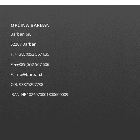
OPĆINA BARBAN
Barban 69,
52207 Barban,
T. ++385(0)52 567 635
F. ++385(0)52 567 606
E. info@barban.hr
OIB: 98875297738
IBAN: HR1024070001800600009