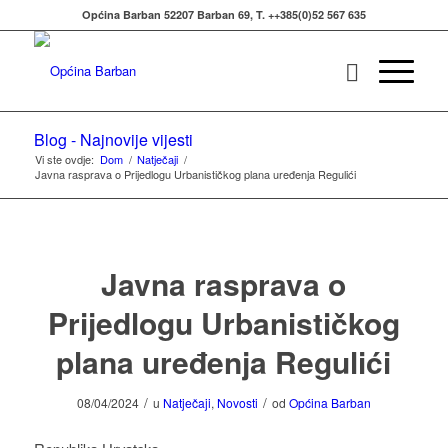
Općina Barban 52207 Barban 69, T. ++385(0)52 567 635
Blog - Najnovije vijesti
Vi ste ovdje:
Dom
/
Natječaji
/
Javna rasprava o Prijedlogu Urbanističkog plana uređenja Regulići
Javna rasprava o
Prijedlogu Urbanističkog
plana uređenja Regulići
/
/
08/04/2024
u
Natječaji
,
Novosti
od
Općina Barban