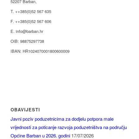
52207 Barban,
T. ++385(0)52 567 635
F. ++385(0)52 567 606
E. info@barban.hr
OIB: 98875297738
IBAN: HR1024070001800600009
OBAVIJESTI
Javni poziv poduzetnicima za dodjelu potpora male
vrijednosti za poticanje razvoja poduzetništva na području
Općine Barban u 2026. godini
17/07/2026