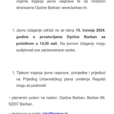
vrijeme trajanja javne rasprave te na mrežnim
stranicama Općine Barban: www.barban.hr.
Javno izlaganje održat će se dana
15. travnja 2024.
godine u prostorijama Općine Barban sa
početkom u 14,00 sati.
Na javnom izlaganju mogu
sudjelovati sve zainteresirane osobe.
Tijekom trajanja javne rasprave, primjedbe i prijedlozi
na Prijedlog Urbanističkog plana uređenja Regulići
mogu se podnositi
– pismenim putem na naslov: Općina Barban, Barban 69,
52207 Barban,
– dostavom e-maila:
info@barban.hr