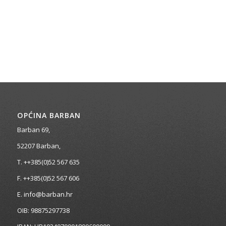
OPĆINA BARBAN
Barban 69,
52207 Barban,
T. ++385(0)52 567 635
F. ++385(0)52 567 606
E. info@barban.hr
OIB: 98875297738