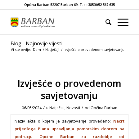
Općina Barban 52207 Barban 69, T. ++385(0)52 567 635
Blog - Najnovije vijesti
Vi ste ovdje:
Dom
/
Natječaji
/
Izvješće o provedenom savjetovanju
Izvješće o provedenom
savjetovanju
/
/
06/05/2024
u
Natječaji
,
Novosti
od
Općina Barban
Naziv akta o kojem je savjetovanje provedeno:
Nacrt
prijedloga Plana upravljanja pomorskim dobrom na
podrucju Opcine Barban za razdoblje od