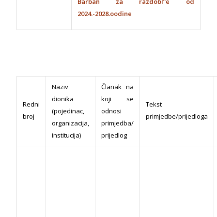
Barban za razdobl”e od
2024.-2028.oodine
Naziv
Članak na
dionika
koji se
Redni
Tekst
(pojedinac,
odnosi
broj
primjedbe/prijedloga
organizacija,
primjedba/
institucija)
prijedlog