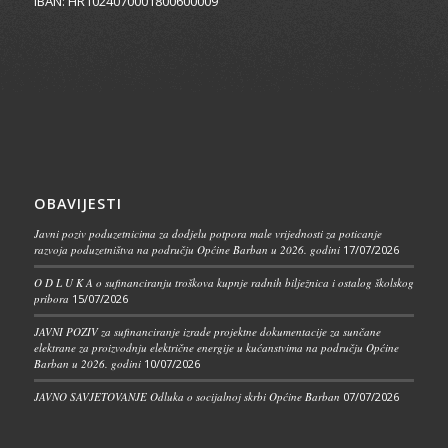
IBAN: HR1024070001800600009
OBAVIJESTI
Javni poziv poduzetnicima za dodjelu potpora male vrijednosti za poticanje
razvoja poduzetništva na području Općine Barban u 2026. godini
17/07/2026
O D L U K A o sufinanciranju troškova kupnje radnih bilježnica i ostalog školskog
pribora
15/07/2026
JAVNI POZIV za sufinanciranje izrade projektne dokumentacije za sunčane
elektrane za proizvodnju električne energije u kućanstvima na području Općine
Barban u 2026. godini
10/07/2026
JAVNO SAVJETOVANJE Odluka o socijalnoj skrbi Općine Barban
07/07/2026