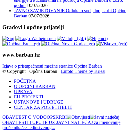
energije u kućanstvima na području Općine Barban u 2026.
godini
10/07/2026
JAVNO SAVJETOVANJE Odluka o socijalnoj skrbi Općine
Barban
07/07/2026
Gradovi i općine prijatelji
www.barban.hr
Izjava o pristupačnosti mrežne stranice Općina Barban
© Copyright - Općina Barban -
Enfold Theme by Kriesi
POČETNA
O OPĆINI BARBAN
UPRAVA
EU PROJEKTI
USTANOVE I UDRUGE
CENTAR ZA POSJETITELJE
OBAVIJEST O VODOOPSKRBI
OBAVIJESTI I UPUTE UZ JAVNI NATJEČAJ za imenovanje
pročelnika/ce Jedinstvenog...