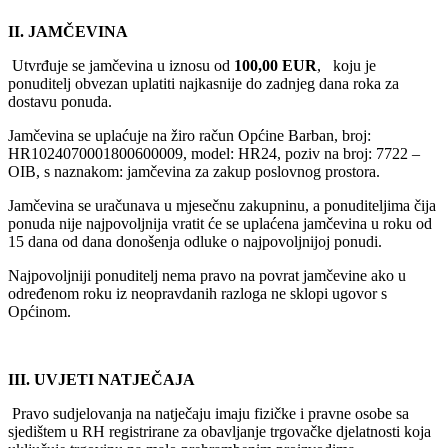
II. JAMČEVINA
Utvrđuje se jamčevina u iznosu od
100,00 EUR
,
koju je
ponuditelj obvezan uplatiti najkasnije do zadnjeg dana roka za
dostavu ponuda.
Jamčevina se uplaćuje na žiro račun Općine Barban, broj:
HR1024070001800600009, model: HR24, poziv na broj: 7722 –
OIB, s naznakom: jamčevina za zakup poslovnog prostora.
Jamčevina se uračunava u mjesečnu zakupninu, a ponuditeljima čija
ponuda nije najpovoljnija vratit će se uplaćena jamčevina u roku od
15 dana od dana donošenja odluke o najpovoljnijoj ponudi.
Najpovoljniji ponuditelj nema pravo na povrat jamčevine ako u
određenom roku iz neopravdanih razloga ne sklopi ugovor s
Općinom.
III. UVJETI NATJEČAJA
Pravo sudjelovanja na natječaju imaju fizičke i pravne osobe sa
sjedištem u RH registrirane za obavljanje trgovačke djelatnosti koja