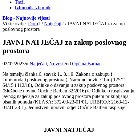
Traži
Izbornik
Izbornik
Blog - Najnovije vijesti
Vi ste ovdje:
Dom
1
/
Natječaji
2
/
JAVNI NATJEČAJ za zakup
poslovnog prostora
JAVNI NATJEČAJ za zakup poslovnog
prostora
02/02/2023
/
u
Natječaji
,
Novosti
/
od
Općina Barban
Na temelju članka 6. stavak 1., 8. i 9. Zakona o zakupu i
kupoprodaji poslovnog prostora („Narodne novine“ broj 125/11,
64/15 i 112/18), Odluke o davanju u zakup poslovnog prostora
(Službene novine Općine Barban 32/2016) te Odluke o raspisivanju
javnog natječaja za zakup poslovnog prostora putem prikupljanja
pisanih ponuda (KLASA: 372-03/23-01/01, URBROJ: 2163-12-
01/01-23-1), Jedinstveni upravni odjel Općine Barban raspisuje
JAVNI NATJEČAJ