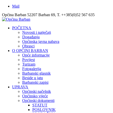
Mail
Općina Barban 52207 Barban 69, T. ++385(0)52 567 635
POČETNA
Novosti i natječaji
Događanja
Općinska javna nabava
Obrasci
O OPĆINI BARBAN
Opće informacije
Povijest
Turizam
Fotogalerija
Barbanski glasnik
Beside u jatu
Barbanski zapisi
UPRAVA
Općinski načelnik
Općinsko vijeće
Općinski dokumenti
STATUT
POSLOVNIK