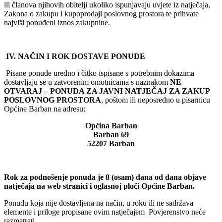
ili članova njihovih obitelji ukoliko ispunjavaju uvjete iz natječaja,
Zakona o zakupu i kupoprodaji poslovnog prostora te prihvate
najviši ponuđeni iznos zakupnine.
IV.
NAČIN I ROK DOSTAVE PONUDE
Pisane ponude uredno i čitko ispisane s potrebnim dokazima
dostavljaju se u zatvorenim omotnicama s naznakom
NE
OTVARAJ – PONUDA ZA JAVNI NATJEČAJ ZA ZAKUP
POSLOVNOG PROSTORA
, poštom ili neposredno u pisarnicu
Općine Barban na adresu:
Općina Barban
Barban 69
52207 Barban
Rok za podnošenje ponuda je 8 (osam) dana od dana objave
natječaja na web stranici i oglasnoj ploči Općine Barban.
Ponudu koja nije dostavljena na način, u roku ili ne sadržava
elemente i priloge propisane ovim natječajem Povjerenstvo neće
razmatrati.