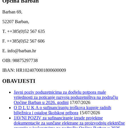
Općina Barban
Barban 69,
52207 Barban,
T. ++385(0)52 567 635
F. ++385(0)52 567 606
E. info@barban.hr
OIB: 98875297738
IBAN: HR1024070001800600009
OBAVIJESTI
Javni poziv poduzetnicima za dodjelu potpora male
vrijednosti za poticanje razvoja poduzetništva na području
Općine Barban u 2026. godini
17/07/2026
O D L U K A o sufinanciranju troškova kupnje radnih
bilježnica i ostalog školskog pribora
15/07/2026
JAVNI POZIV za sufinanciranje izrade projektne
dokumentacije za sunčane elektrane za proizvodnju električne