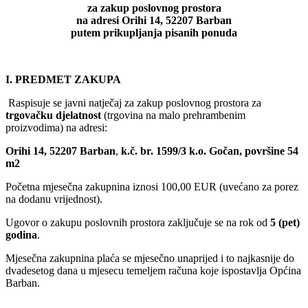
za zakup poslovnog prostora
na adresi Orihi 14, 52207 Barban
putem prikupljanja pisanih ponuda
I. PREDMET ZAKUPA
Raspisuje se javni natječaj za zakup poslovnog prostora za
trgovačku djelatnost
(trgovina na malo prehrambenim
proizvodima) na adresi:
Orihi 14, 52207 Barban
,
k.č. br. 1599/3 k.o. Gočan, površine 54
m2
Početna mjesečna zakupnina iznosi 100,00 EUR (uvećano za porez
na dodanu vrijednost).
Ugovor o zakupu poslovnih prostora zaključuje se na rok od
5 (pet)
godina
.
Mjesečna zakupnina plaća se mjesečno unaprijed i to najkasnije do
dvadesetog dana u mjesecu temeljem računa koje ispostavlja Općina
Barban.