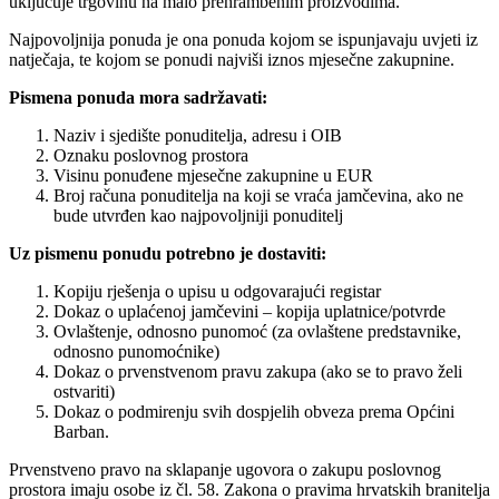
uključuje trgovinu na malo prehrambenim proizvodima.
Najpovoljnija ponuda je ona ponuda kojom se ispunjavaju uvjeti iz
natječaja, te kojom se ponudi najviši iznos mjesečne zakupnine.
Pismena ponuda mora sadržavati:
Naziv i sjedište ponuditelja, adresu i OIB
Oznaku poslovnog prostora
Visinu ponuđene mjesečne zakupnine u EUR
Broj računa ponuditelja na koji se vraća jamčevina, ako ne
bude utvrđen kao najpovoljniji ponuditelj
Uz pismenu ponudu potrebno je dostaviti:
Kopiju rješenja o upisu u odgovarajući registar
Dokaz o uplaćenoj jamčevini – kopija uplatnice/potvrde
Ovlaštenje, odnosno punomoć (za ovlaštene predstavnike,
odnosno punomoćnike)
Dokaz o prvenstvenom pravu zakupa (ako se to pravo želi
ostvariti)
Dokaz o podmirenju svih dospjelih obveza prema Općini
Barban.
Prvenstveno pravo na sklapanje ugovora o zakupu poslovnog
prostora imaju osobe iz čl. 58. Zakona o pravima hrvatskih branitelja