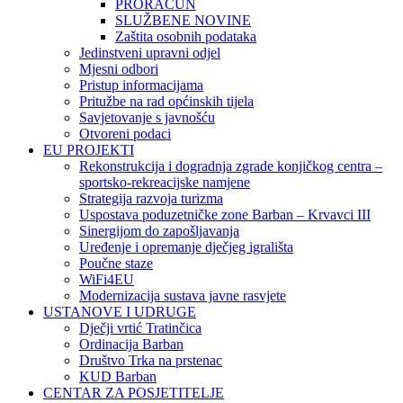
PRORAČUN
SLUŽBENE NOVINE
Zaštita osobnih podataka
Jedinstveni upravni odjel
Mjesni odbori
Pristup informacijama
Pritužbe na rad općinskih tijela
Savjetovanje s javnošću
Otvoreni podaci
EU PROJEKTI
Rekonstrukcija i dogradnja zgrade konjičkog centra –
sportsko-rekreacijske namjene
Strategija razvoja turizma
Uspostava poduzetničke zone Barban – Krvavci III
Sinergijom do zapošljavanja
Uređenje i opremanje dječjeg igrališta
Poučne staze
WiFi4EU
Modernizacija sustava javne rasvjete
USTANOVE I UDRUGE
Dječji vrtić Tratinčica
Ordinacija Barban
Društvo Trka na prstenac
KUD Barban
CENTAR ZA POSJETITELJE